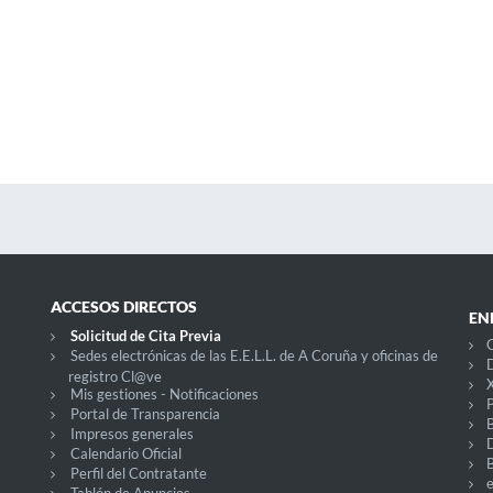
ACCESOS DIRECTOS
EN
Solicitud de Cita Previa
C
Sedes electrónicas de las E.E.L.L. de A Coruña y oficinas de
D
registro Cl@ve
X
Mis gestiones - Notificaciones
P
Portal de Transparencia
Impresos generales
Calendario Oficial
Perfil del Contratante
Tablón de Anuncios