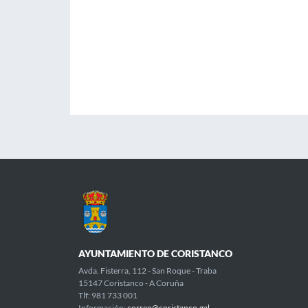
AYUNTAMIENTO DE CORISTANCO
Avda. Fisterra, 112 - San Roque - Traba
15147 Coristanco - A Coruña
Tlf: 981 733 001
Información:
correo@coristanco.gal