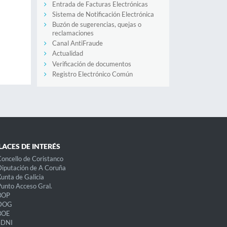
Entrada de Facturas Electrónicas
Sistema de Notificación Electrónica
Buzón de sugerencias, quejas o
reclamaciones
Canal AntiFraude
Actualidad
Verificación de documentos
Registro Electrónico Común
LACES DE INTERÉS
oncello de Coristanco
iputación de A Coruña
unta de Galicia
unto Acceso Gral.
BOP
DOG
BOE
eDNI