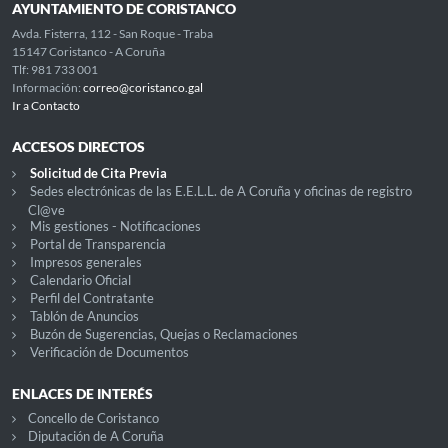
AYUNTAMIENTO DE CORISTANCO
Avda. Fisterra, 112 - San Roque - Traba
15147 Coristanco - A Coruña
Tlf: 981 733 001
Información:
correo@coristanco.gal
Ir a Contacto
ACCESOS DIRECTOS
Solicitud de Cita Previa
Sedes electrónicas de las E.E.L.L. de A Coruña y oficinas de registro
Cl@ve
Mis gestiones - Notificaciones
Portal de Transparencia
Impresos generales
Calendario Oficial
Perfil del Contratante
Tablón de Anuncios
Buzón de Sugerencias, Quejas o Reclamaciones
Verificación de Documentos
ENLACES DE INTERÉS
Concello de Coristanco
Diputación de A Coruña