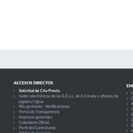
ACCESOS DIRECTOS
EN
Solicitud de Cita Previa
C
Sedes electrónicas de las E.E.L.L. de A Coruña y oficinas de
D
registro Cl@ve
X
Mis gestiones - Notificaciones
P
Portal de Transparencia
Impresos generales
Calendario Oficial
Perfil del Contratante
Tablón de Anuncios