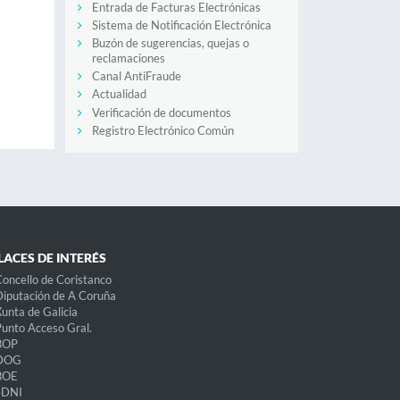
Entrada de Facturas Electrónicas
Sistema de Notificación Electrónica
Buzón de sugerencias, quejas o
reclamaciones
Canal AntiFraude
Actualidad
Verificación de documentos
Registro Electrónico Común
LACES DE INTERÉS
oncello de Coristanco
iputación de A Coruña
unta de Galicia
unto Acceso Gral.
BOP
DOG
BOE
eDNI