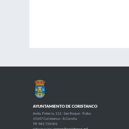
AYUNTAMIENTO DE CORISTANCO
Avda. Fisterra, 112 - San Roque - Traba
15147 Coristanco - A Coruña
Tlf: 981 733 001
Información:
correo@coristanco.gal