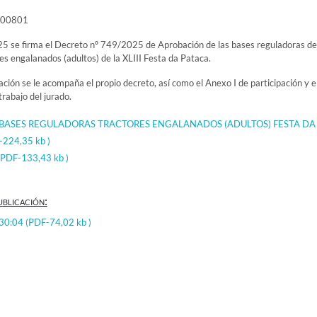
000801
 se firma el Decreto nº 749/2025 de Aprobación de las bases reguladoras de
es engalanados (adultos) de la XLIII Festa da Pataca.
ación se le acompaña el propio decreto, así como el Anexo I de participación y e
trabajo del jurado.
BASES REGULADORAS TRACTORES ENGALANADOS (ADULTOS) FESTA DA
-224,35 kb )
(PDF-133,43 kb )
ublicación:
:30:04
(PDF-74,02 kb )