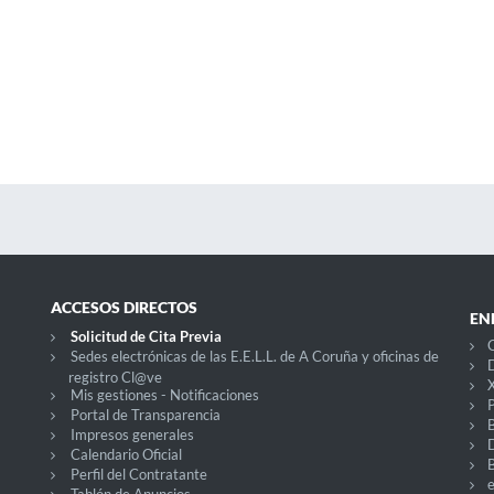
ACCESOS DIRECTOS
EN
Solicitud de Cita Previa
C
Sedes electrónicas de las E.E.L.L. de A Coruña y oficinas de
D
registro Cl@ve
X
Mis gestiones - Notificaciones
P
Portal de Transparencia
Impresos generales
Calendario Oficial
Perfil del Contratante
Tablón de Anuncios