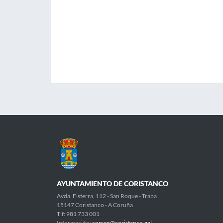
AYUNTAMIENTO DE CORISTANCO
Avda. Fisterra, 112 - San Roque - Traba
15147 Coristanco - A Coruña
Tlf: 981 733 001
Información:
correo@coristanco.gal