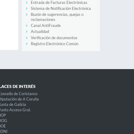
Entrada de Facturas Electrónicas
Sistema de Notificación Electrónica
Buzón de sugerencias, quejas o
reclamaciones
Canal AntiFraude
Actualidad
Verificación de documentos
Registro Electrónico Común
LACES DE INTERÉS
oncello de Coristanco
iputación de A Coruña
unta de Galicia
unto Acceso Gral.
BOP
DOG
BOE
eDNI