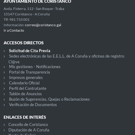
AYUNTAMIENTO DE CORISTANCO
Avda. Fisterra, 112 - San Roque - Traba
15147 Coristanco - A Coruña
Tlf: 981 733 001
Información:
correo@coristanco.gal
Ir a Contacto
ACCESOS DIRECTOS
Solicitud de Cita Previa
Sedes electrónicas de las E.E.L.L. de A Coruña y oficinas de registro
Cl@ve
Mis gestiones - Notificaciones
Portal de Transparencia
Impresos generales
Calendario Oficial
Perfil del Contratante
Tablón de Anuncios
Buzón de Sugerencias, Quejas o Reclamaciones
Verificación de Documentos
ENLACES DE INTERÉS
Concello de Coristanco
Diputación de A Coruña