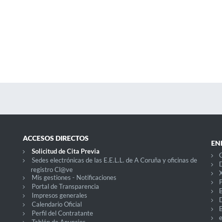
ACCESOS DIRECTOS
EN
Solicitud de Cita Previa
C
Sedes electrónicas de las E.E.L.L. de A Coruña y oficinas de
D
registro Cl@ve
X
Mis gestiones - Notificaciones
P
Portal de Transparencia
Impresos generales
Calendario Oficial
Perfil del Contratante
Tablón de Anuncios