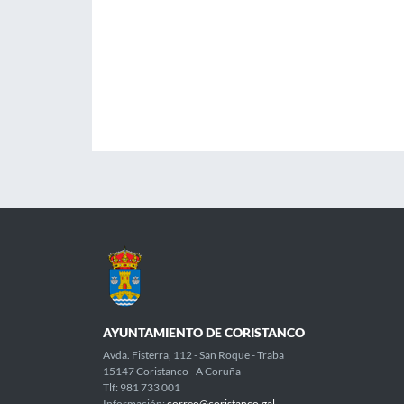
AYUNTAMIENTO DE CORISTANCO
Avda. Fisterra, 112 - San Roque - Traba
15147 Coristanco - A Coruña
Tlf: 981 733 001
Información:
correo@coristanco.gal