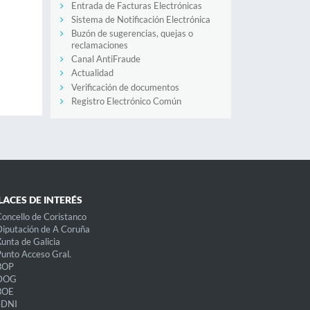
Entrada de Facturas Electrónicas
Sistema de Notificación Electrónica
Buzón de sugerencias, quejas o
reclamaciones
Canal AntiFraude
Actualidad
Verificación de documentos
Registro Electrónico Común
LACES DE INTERÉS
oncello de Coristanco
iputación de A Coruña
unta de Galicia
unto Acceso Gral.
BOP
DOG
BOE
eDNI