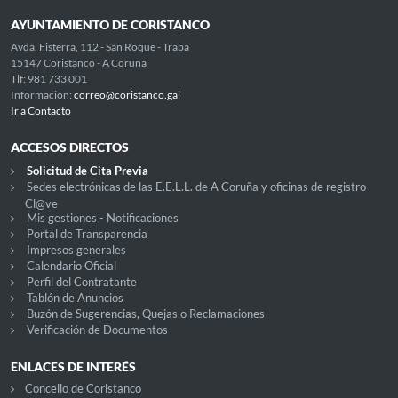
AYUNTAMIENTO DE CORISTANCO
Avda. Fisterra, 112 - San Roque - Traba
15147 Coristanco - A Coruña
Tlf: 981 733 001
Información:
correo@coristanco.gal
Ir a Contacto
ACCESOS DIRECTOS
Solicitud de Cita Previa
Sedes electrónicas de las E.E.L.L. de A Coruña y oficinas de registro
Cl@ve
Mis gestiones - Notificaciones
Portal de Transparencia
Impresos generales
Calendario Oficial
Perfil del Contratante
Tablón de Anuncios
Buzón de Sugerencias, Quejas o Reclamaciones
Verificación de Documentos
ENLACES DE INTERÉS
Concello de Coristanco