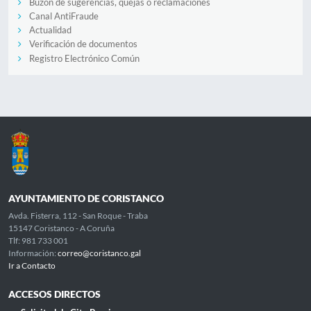
Buzón de sugerencias, quejas o reclamaciones
Canal AntiFraude
Actualidad
Verificación de documentos
Registro Electrónico Común
AYUNTAMIENTO DE CORISTANCO
Avda. Fisterra, 112 - San Roque - Traba
15147 Coristanco - A Coruña
Tlf: 981 733 001
Información:
correo@coristanco.gal
Ir a Contacto
ACCESOS DIRECTOS