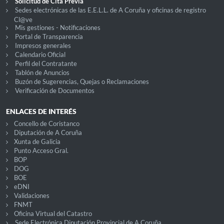
Solicitud de Cita Previa
Sedes electrónicas de las E.E.L.L. de A Coruña y oficinas de registro
Cl@ve
Mis gestiones - Notificaciones
Portal de Transparencia
Impresos generales
Calendario Oficial
Perfil del Contratante
Tablón de Anuncios
Buzón de Sugerencias, Quejas o Reclamaciones
Verificación de Documentos
ENLACES DE INTERÉS
Concello de Coristanco
Diputación de A Coruña
Xunta de Galicia
Punto Acceso Gral.
BOP
DOG
BOE
eDNI
Validaciones
FNMT
Oficina Virtual del Catastro
Sede Electrónica Diputación Provincial de A Coruña