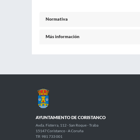
Normativa
Más información
AYUNTAMIENTO DE CORISTANCO
Avda. Fisterra, 112 - San Roque - Traba
15147 Coristanco - A Coruña
Tlf: 981 733 001