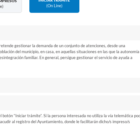
INICIAR TRÁMITE
MPRESOS
(on Line)
ne)
 pretende gestionar la demanda de un conjunto de atenciones, desde una
oblación del municipio, en casa, en aquellas situaciones en las que la autonomía
esintegración familiar. En general, persigue gestionar el servicio de ayuda a
otón “Iniciar trámite”. Si la persona interesada no utiliza la vía telemática po
cudir al registro del Ayuntamiento, donde le facilitarán dicho/s impreso/s