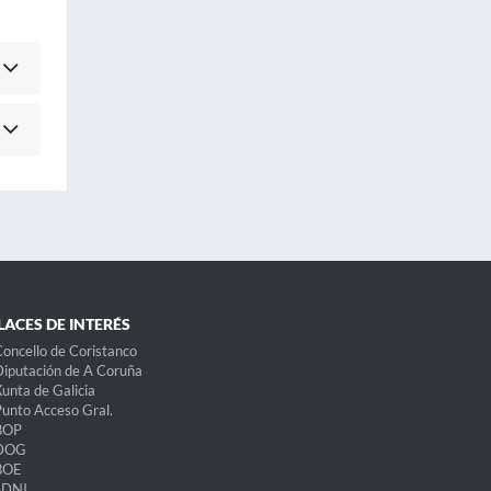
LACES DE INTERÉS
oncello de Coristanco
iputación de A Coruña
unta de Galicia
unto Acceso Gral.
BOP
DOG
BOE
eDNI