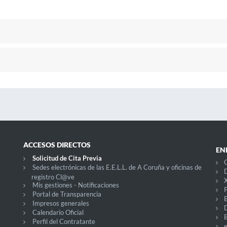
ACCESOS DIRECTOS
EN
Solicitud de Cita Previa
C
Sedes electrónicas de las E.E.L.L. de A Coruña y oficinas de
D
registro Cl@ve
X
Mis gestiones - Notificaciones
P
Portal de Transparencia
Impresos generales
Calendario Oficial
Perfil del Contratante