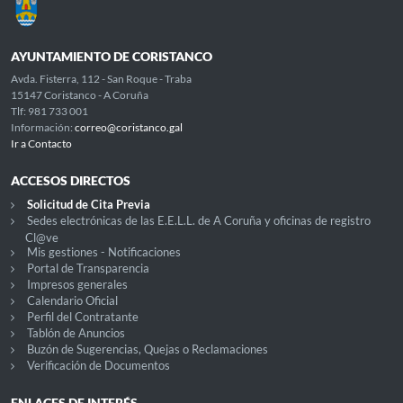
AYUNTAMIENTO DE CORISTANCO
Avda. Fisterra, 112 - San Roque - Traba
15147 Coristanco - A Coruña
Tlf: 981 733 001
Información:
correo@coristanco.gal
Ir a Contacto
ACCESOS DIRECTOS
Solicitud de Cita Previa
Sedes electrónicas de las E.E.L.L. de A Coruña y oficinas de registro
Cl@ve
Mis gestiones - Notificaciones
Portal de Transparencia
Impresos generales
Calendario Oficial
Perfil del Contratante
Tablón de Anuncios
Buzón de Sugerencias, Quejas o Reclamaciones
Verificación de Documentos
ENLACES DE INTERÉS