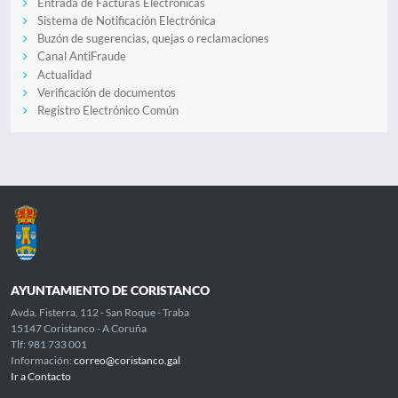
Entrada de Facturas Electrónicas
Sistema de Notificación Electrónica
Buzón de sugerencias, quejas o reclamaciones
Canal AntiFraude
Actualidad
Verificación de documentos
Registro Electrónico Común
AYUNTAMIENTO DE CORISTANCO
Avda. Fisterra, 112 - San Roque - Traba
15147 Coristanco - A Coruña
Tlf: 981 733 001
Información:
correo@coristanco.gal
Ir a Contacto