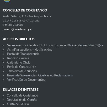
CONCELLO DE CORISTANCO
Avda. Fisterra, 112 - San Roque - Traba
15147 Coristanco - A Coruña
Tlf: 981 733 001
correo@coristanco.gal
ACCESOS DIRECTOS
Sedes electrónicas das E.E.L.L. da Coruña e Oficinas de Rexistro Cl@ve
As miñas xestións - Notificacións
Portal de Transparencia
Impresos xerais
Calendario Oficial
Perfil do Contratante
Taboleiro de Anuncios
Buzón de Suxerencias, Queixas ou Reclamacións
Verificación de Documentos
ENLACES DE INTERESE
Concello de Coristanco
Deputación da Coruña
Xunta de Galicia