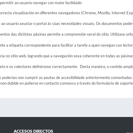
permitir ao usuario navegar con maior facilidade:
recta visualización en diferentes navegadores (Chrome, Mozilla, Internet Explo
te ao usuario axustar o portal ás súas necesidades visuais. Os documentos poden l
mentos das distintas páxinas permite a comprensión xeral do sitio. Utilízase unh
ante a etiqueta correspondente para facilitar a tarefa a quen navegan con lector
cia no sitio web, logrando que a navegación sexa coherente en todas as páxinas
exto e os colectores definíronse correctamente. Desta maneira, o contido ampl
s poderían non cumprir as pautas de accesibilidade anteriormente comentadas. 
 non dubide en poñerse en contacto connosco a través do formulario de soporte
ACCESOS DIRECTOS