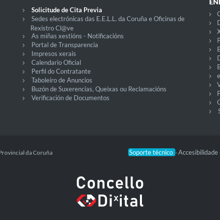
EN
Solicitude de Cita Previa
C
Sedes electrónicas das E.E.L.L. da Coruña e Oficinas de
D
Rexistro Cl@ve
X
As miñas xestións - Notificacións
P
Portal de Transparencia
Impresos xerais
Calendario Oficial
Perfil do Contratante
Taboleiro de Anuncios
V
Buzón de Suxerencias, Queixas ou Reclamacións
Verificación de Documentos
O
Soporte técnico
Accesibilidade
Provincial da Coruña
-