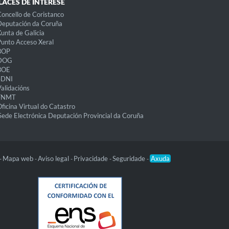
LACES DE INTERESE
oncello de Coristanco
eputación da Coruña
unta de Galicia
unto Acceso Xeral
BOP
DOG
BOE
eDNI
alidacións
FNMT
ficina Virtual do Catastro
Sede Electrónica Deputación Provincial da Coruña
Mapa web
Aviso legal
Privacidade
Seguridade
Axuda
-
-
-
-
-