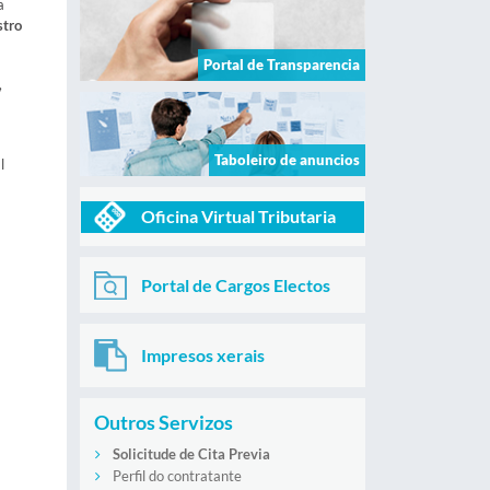
a
stro
Portal de Transparencia
,
Taboleiro de anuncios
l
Oficina Virtual Tributaria
Portal de Cargos Electos
Impresos xerais
Outros Servizos
Solicitude de Cita Previa
Perfil do contratante