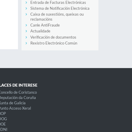
Entrada de Facturas Electrónicas
Sistema de Notificación Electrónica
Caixa de suxestións, queixas ou
reclamacións
Canle AntiFraude
Actualidade
Verificación de documentos
Rexistro Electrónico Común
LACES DE INTERESE
oncello de Coristanco
eputación da Coruña
unta de Galicia
unto Acceso Xeral
BOP
DOG
BOE
eDNI