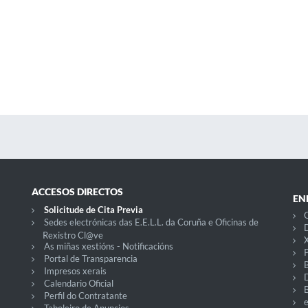
ACCESOS DIRECTOS
EN
Solicitude de Cita Previa
C
Sedes electrónicas das E.E.L.L. da Coruña e Oficinas de
D
Rexistro Cl@ve
X
As miñas xestións - Notificacións
P
Portal de Transparencia
Impresos xerais
Calendario Oficial
Perfil do Contratante
Taboleiro de Anuncios