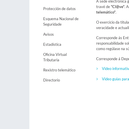
A sede electrónica 
travé de
"Cl@ve"
. 
Protección de datos
telemático"
.
Esquema Nacional de
O exercicio da titul
Seguridade
veracidade e actuali
Avisos
Corresponde ás Entid
responsabilidade sob
Estadística
como regúlase na s
Oficina Virtual
Corresponde á Deput
Tributaria
Video informativ
Rexistro telemático
Video guías para
Directorio