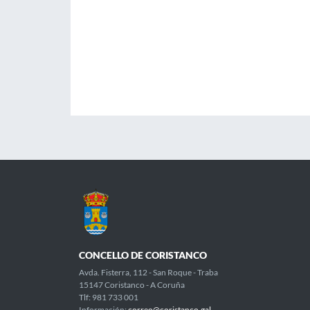
CONCELLO DE CORISTANCO
Avda. Fisterra, 112 - San Roque - Traba
15147 Coristanco - A Coruña
Tlf: 981 733 001
Información:
correo@coristanco.gal