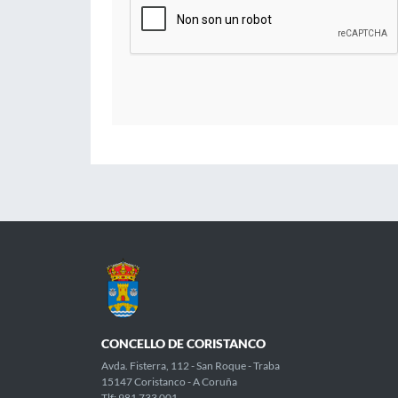
CONCELLO DE CORISTANCO
Avda. Fisterra, 112 - San Roque - Traba
15147 Coristanco - A Coruña
Tlf: 981 733 001