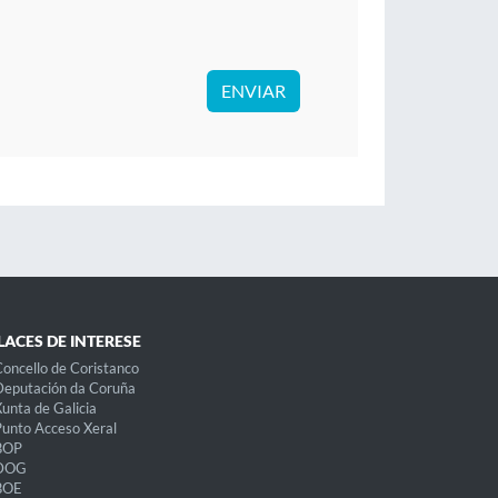
ENVIAR
LACES DE INTERESE
oncello de Coristanco
eputación da Coruña
unta de Galicia
unto Acceso Xeral
BOP
DOG
BOE