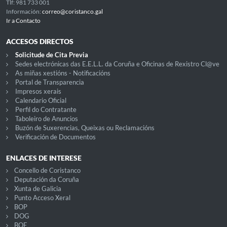
Tlf: 981 733 001
Información:
correo@coristanco.gal
Ir a Contacto
ACCESOS DIRECTOS
Solicitude de Cita Previa
Sedes electrónicas das E.E.L.L. da Coruña e Oficinas de Rexistro Cl@ve
As miñas xestións - Notificacións
Portal de Transparencia
Impresos xerais
Calendario Oficial
Perfil do Contratante
Taboleiro de Anuncios
Buzón de Suxerencias, Queixas ou Reclamacións
Verificación de Documentos
ENLACES DE INTERESE
Concello de Coristanco
Deputación da Coruña
Xunta de Galicia
Punto Acceso Xeral
BOP
DOG
BOE