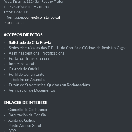
Avda. Fisterra, 112 - San Roque - Traba
15147 Coristanco - A Coruña
Tlf: 981 733 001
Información:
correo@coristanco.gal
Ir a Contacto
ACCESOS DIRECTOS
Solicitude de Cita Previa
Sedes electrónicas das E.E.L.L. da Coruña e Oficinas de Rexistro Cl@ve
As miñas xestións - Notificacións
Portal de Transparencia
Impresos xerais
Calendario Oficial
Perfil do Contratante
Taboleiro de Anuncios
Buzón de Suxerencias, Queixas ou Reclamacións
Verificación de Documentos
ENLACES DE INTERESE
Concello de Coristanco
Deputación da Coruña
Xunta de Galicia
Punto Acceso Xeral
BOP