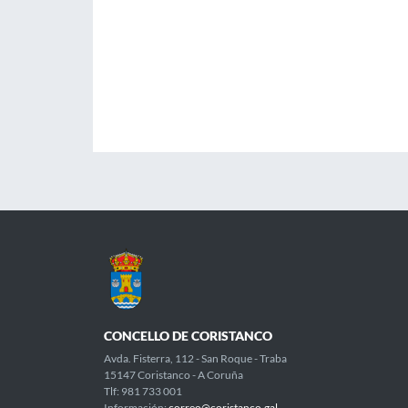
CONCELLO DE CORISTANCO
Avda. Fisterra, 112 - San Roque - Traba
15147 Coristanco - A Coruña
Tlf: 981 733 001
Información:
correo@coristanco.gal