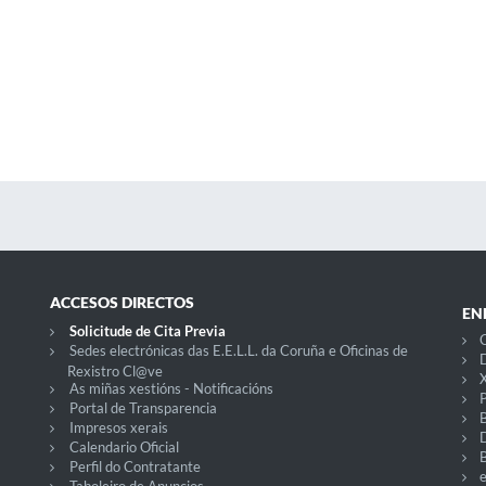
ACCESOS DIRECTOS
EN
Solicitude de Cita Previa
C
Sedes electrónicas das E.E.L.L. da Coruña e Oficinas de
D
Rexistro Cl@ve
X
As miñas xestións - Notificacións
P
Portal de Transparencia
Impresos xerais
Calendario Oficial
Perfil do Contratante
Taboleiro de Anuncios