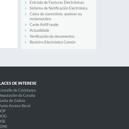
Entrada de Facturas Electrónicas
Sistema de Notificación Electrónica
Caixa de suxestións, queixas ou
reclamacións
Canle AntiFraude
Actualidade
Verificación de documentos
Rexistro Electrónico Común
LACES DE INTERESE
oncello de Coristanco
eputación da Coruña
unta de Galicia
unto Acceso Xeral
BOP
DOG
BOE
eDNI