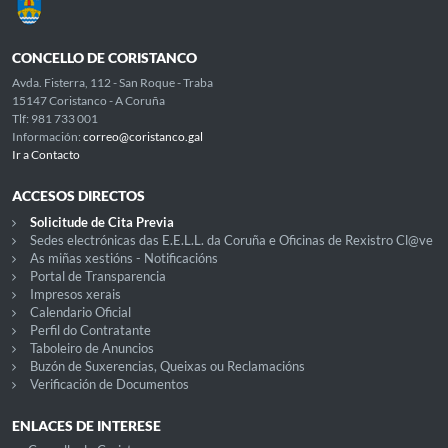
CONCELLO DE CORISTANCO
Avda. Fisterra, 112 - San Roque - Traba
15147 Coristanco - A Coruña
Tlf: 981 733 001
Información:
correo@coristanco.gal
Ir a Contacto
ACCESOS DIRECTOS
Solicitude de Cita Previa
Sedes electrónicas das E.E.L.L. da Coruña e Oficinas de Rexistro Cl@ve
As miñas xestións - Notificacións
Portal de Transparencia
Impresos xerais
Calendario Oficial
Perfil do Contratante
Taboleiro de Anuncios
Buzón de Suxerencias, Queixas ou Reclamacións
Verificación de Documentos
ENLACES DE INTERESE