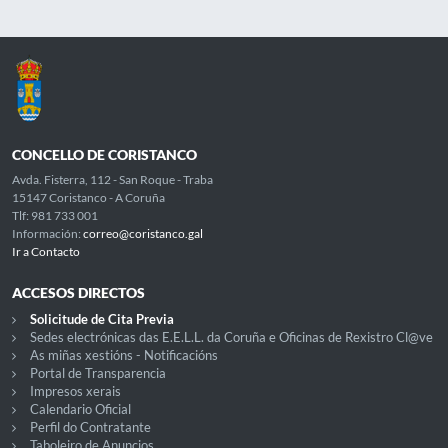
CONCELLO DE CORISTANCO
Avda. Fisterra, 112 - San Roque - Traba
15147 Coristanco - A Coruña
Tlf: 981 733 001
Información:
correo@coristanco.gal
Ir a Contacto
ACCESOS DIRECTOS
Solicitude de Cita Previa
Sedes electrónicas das E.E.L.L. da Coruña e Oficinas de Rexistro Cl@ve
As miñas xestións - Notificacións
Portal de Transparencia
Impresos xerais
Calendario Oficial
Perfil do Contratante
Taboleiro de Anuncios