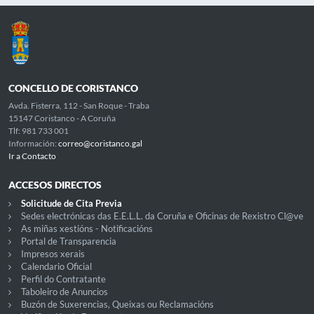
CONCELLO DE CORISTANCO
Avda. Fisterra, 112 - San Roque - Traba
15147 Coristanco - A Coruña
Tlf: 981 733 001
Información:
correo@coristanco.gal
Ir a Contacto
ACCESOS DIRECTOS
Solicitude de Cita Previa
Sedes electrónicas das E.E.L.L. da Coruña e Oficinas de Rexistro Cl@ve
As miñas xestións - Notificacións
Portal de Transparencia
Impresos xerais
Calendario Oficial
Perfil do Contratante
Taboleiro de Anuncios
Buzón de Suxerencias, Queixas ou Reclamacións