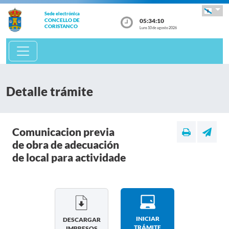
Sede electrónica
05:34:10
CONCELLO DE
CORISTANCO
Luns 10 de agosto 2026
Detalle trámite
Comunicacion previa
de obra de adecuación
de local para actividade
INICIAR
DESCARGAR
TRÁMITE
IMPRESOS