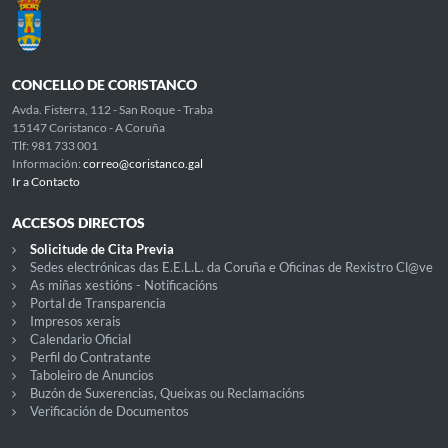
CONCELLO DE CORISTANCO
Avda. Fisterra, 112 - San Roque - Traba
15147 Coristanco - A Coruña
Tlf: 981 733 001
Información:
correo@coristanco.gal
Ir a Contacto
ACCESOS DIRECTOS
Solicitude de Cita Previa
Sedes electrónicas das E.E.L.L. da Coruña e Oficinas de Rexistro Cl@ve
As miñas xestións - Notificacións
Portal de Transparencia
Impresos xerais
Calendario Oficial
Perfil do Contratante
Taboleiro de Anuncios
Buzón de Suxerencias, Queixas ou Reclamacións
Verificación de Documentos