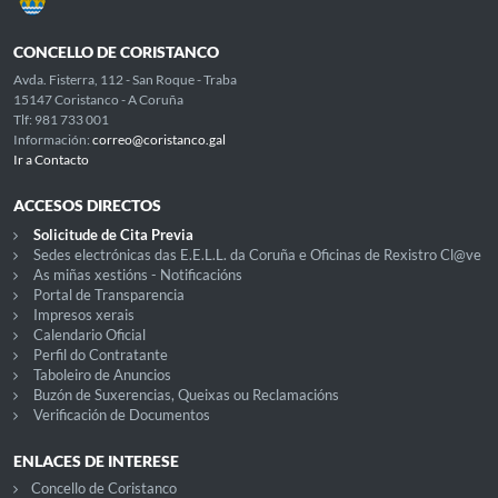
CONCELLO DE CORISTANCO
Avda. Fisterra, 112 - San Roque - Traba
15147 Coristanco - A Coruña
Tlf: 981 733 001
Información:
correo@coristanco.gal
Ir a Contacto
ACCESOS DIRECTOS
Solicitude de Cita Previa
Sedes electrónicas das E.E.L.L. da Coruña e Oficinas de Rexistro Cl@ve
As miñas xestións - Notificacións
Portal de Transparencia
Impresos xerais
Calendario Oficial
Perfil do Contratante
Taboleiro de Anuncios
Buzón de Suxerencias, Queixas ou Reclamacións
Verificación de Documentos
ENLACES DE INTERESE
Concello de Coristanco